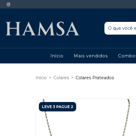
Início
Mais vendidos
Combo
Início
>
Colares
>
Colares Prateados
LEVE 3 PAGUE 2