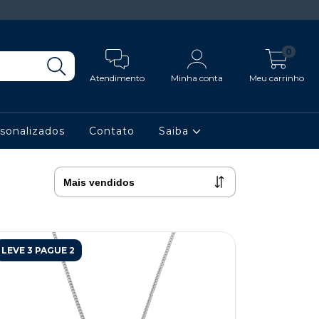
0
Atendimento
Minha conta
Meu carrinho
sonalizados
Contato
Saiba
LEVE 3 PAGUE 2