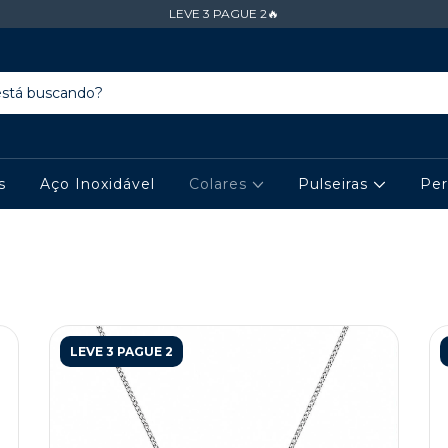
LEVE 3 PAGUE 2🔥
s
Aço Inoxidável
Colares
Pulseiras
Per
LEVE 3 PAGUE 2