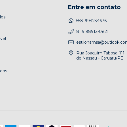
Entre em contato
dos
5581994234676
81 9 98912-0821
vel
estilohamsa@outlook.co
Rua Joaquim Tabosa, 111 -
de Nassau - Caruaru/PE
ados