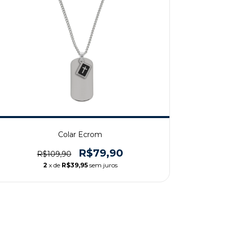
Colar Ecrom
R$79,90
R$109,90
2
x de
R$39,95
sem juros